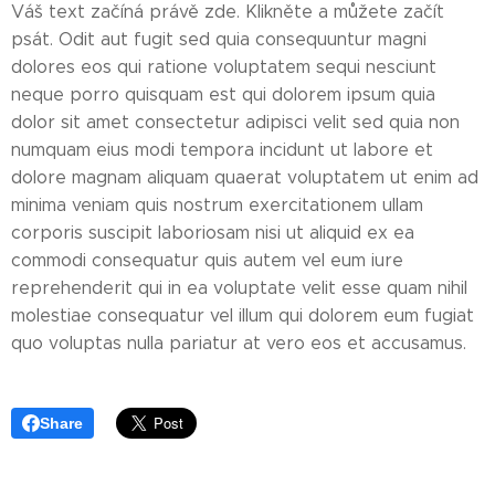
Váš text začíná právě zde. Klikněte a můžete začít
psát. Odit aut fugit sed quia consequuntur magni
dolores eos qui ratione voluptatem sequi nesciunt
neque porro quisquam est qui dolorem ipsum quia
dolor sit amet consectetur adipisci velit sed quia non
numquam eius modi tempora incidunt ut labore et
dolore magnam aliquam quaerat voluptatem ut enim ad
minima veniam quis nostrum exercitationem ullam
corporis suscipit laboriosam nisi ut aliquid ex ea
commodi consequatur quis autem vel eum iure
reprehenderit qui in ea voluptate velit esse quam nihil
molestiae consequatur vel illum qui dolorem eum fugiat
quo voluptas nulla pariatur at vero eos et accusamus.
Share